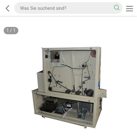
1
/
1