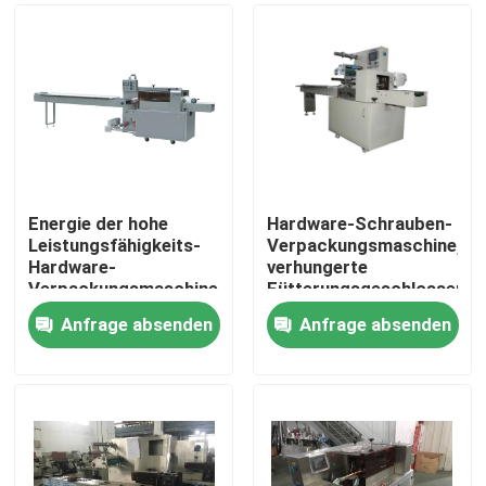
Energie der hohe
Hardware-Schrauben-
Leistungsfähigkeits-
Verpackungsmaschine,
Hardware-
verhungerte
Verpackungsmaschine-
Fütterungsgeschlossene
bequeme Anpassungs-
horizontale Fluss-
Anfrage absenden
Anfrage absenden
2.4kw
Satz-Maschine
Haus
Produkte
Über uns