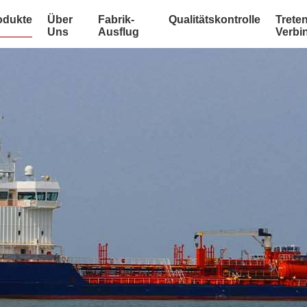
odukte
Über
Fabrik-
Qualitätskontrolle
Treten
Uns
Ausflug
Verbi