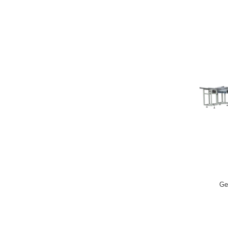
Ge
Verpac