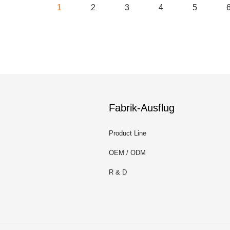
1
2
3
4
5
Fabrik-Ausflug
Product Line
OEM / ODM
R & D