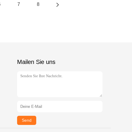
6
7
8
Mailen Sie uns
Send