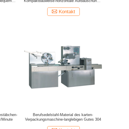
-bequeme
Kompaktbauweise-horizontale Aufbauschungs-
Maschine
Kontakt
estäbchen-
Berufsedelstahl-Material des karten-
/Minute
Verpackungsmaschine-langlebigen Gutes 304