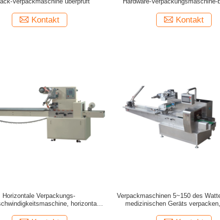
äck-Verpackmaschine überprüft
Hardware-Verpackungsmaschine
Anpassungs-2.4kw
Kontakt
Kontakt
Horizontale Verpackungs-
Verpackmaschinen 5~150 des Watt
chwindigkeitsmaschine, horizontale
medizinischen Geräts verpacken,
S Maschine des Motorrad-Teil-