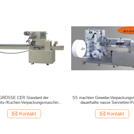
GRÖSSE CER Standard der
SS machten Gewebe-Verpackungs
its-/Kuchen-Verpackungsmaschine-
dauerhafte nasse Servietten-Pa
3780×640×1560mm Gesamt
Verpackungsmaschine nas
Kontakt
Kontakt