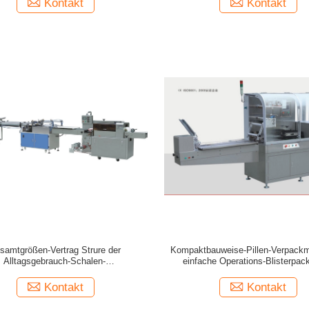
Kontakt
Kontakt
samtgrößen-Vertrag Strure der
Kompaktbauweise-Pillen-Verpackm
Alltagsgebrauch-Schalen-
einfache Operations-Blisterpac
kungsmaschine-4400×830×1700mm
Dichtungs-Maschine
Kontakt
Kontakt