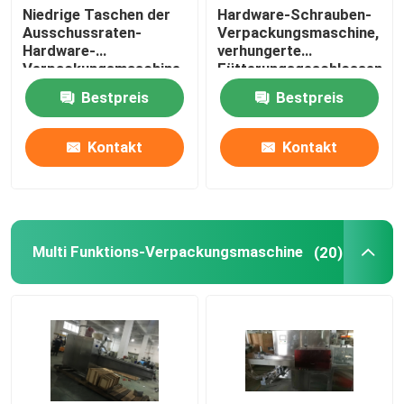
Niedrige Taschen der
Hardware-Schrauben-
Ausschussraten-
Verpackungsmaschine,
Hardware-
verhungerte
Verpackungsmaschine-
Fütterungsgeschlossene
5-230/minimale
horizontale Fluss-
Bestpreis
Bestpreis
Packging-
Satz-Maschine
Geschwindigkeit
Kontakt
Kontakt
Multi Funktions-Verpackungsmaschine
(20)