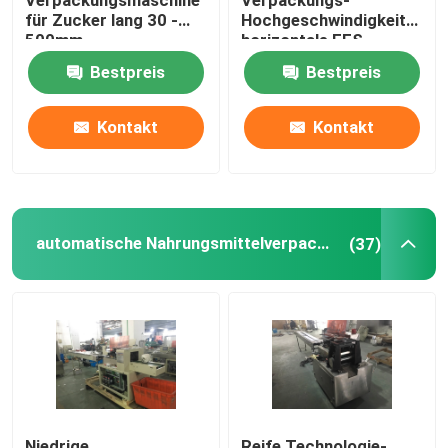
Verpackungsmaschine
Verpackungs-
für Zucker lang 30 -
Hochgeschwindigkeitsmas
500mm
horizontale FFS
Kuchen-Verpackungsmaschine
Maschine des
Bestpreis
Bestpreis
Motorrad-Teil-
Beutel-Verpackungsmaschine
Kontakt
Kontakt
Nass Gewebe-Verpackungsmaschine
Imbiss-Verpackmaschine
automatische Nahrungsmittelverpackungsmaschine
(37)
Des medizinischen Geräts Verpackmaschine
thermoforming vakuumverpackende Maschine
Niedrige
Reife Technologie-