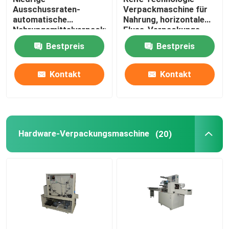
Ausschussraten-
Verpackmaschine für
automatische
Nahrung, horizontale
Nahrungsmittelverpackungsmaschine
Fluss-Verpackungs-
CER Authentisierungs-
Verpackungsmaschine
Bestpreis
Bestpreis
niedriger
Energieverbrauch
Kontakt
Kontakt
Hardware-Verpackungsmaschine
(20)