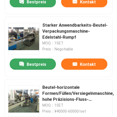
Bestpreis
Kontakt
Starker Anwendbarkeits-Beutel-
Verpackungsmaschine-
Edelstahl-Rumpf
MOQ：1SET
Preis：Negotiable
Bestpreis
Kontakt
Beutel-horizontale
Formen/Füllen/Versiegelnmaschine,
hohe Präzisions-Fluss-
Verpackungs-Maschine
MOQ：1SET
Preis：¥40000-60000/set