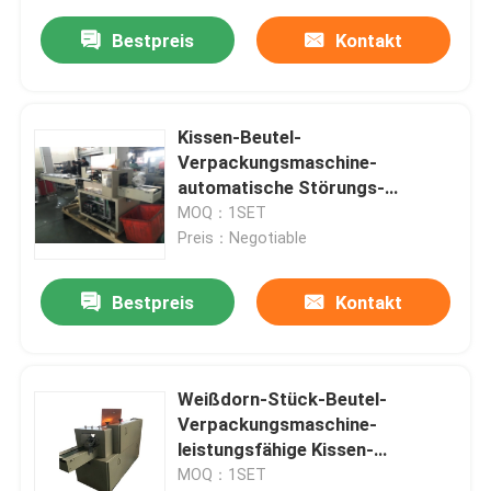
Bestpreis
Kontakt
Kissen-Beutel-
Verpackungsmaschine-
automatische Störungs-
Warnungs-Funktion CER
MOQ：1SET
Zustimmung
Preis：Negotiable
Bestpreis
Kontakt
Weißdorn-Stück-Beutel-
Verpackungsmaschine-
leistungsfähige Kissen-
Verpackungsmaschine
MOQ：1SET