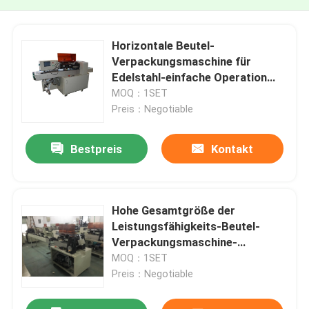
Horizontale Beutel-
Verpackungsmaschine für
Edelstahl-einfache Operation
der Hardware-304
MOQ：1SET
Preis：Negotiable
Bestpreis
Kontakt
Hohe Gesamtgröße der
Leistungsfähigkeits-Beutel-
Verpackungsmaschine-
3780×640×1560mm
MOQ：1SET
Preis：Negotiable