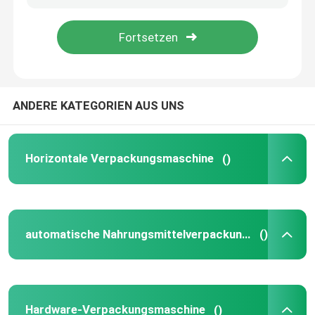
Produkte
Horizontale Verpackungsmaschine
ANDERE KATEGORIEN AUS UNS
automatische Nahrungsmittelverpackungsmaschine
Horizontale Verpackungsmaschine
()
Hardware-Verpackungsmaschine
Multi Funktions-Verpackungsmaschine
automatische Nahrungsmittelverpackungsmaschine
()
Blasen-Verpackungsmaschine
KartenVerpackungsmaschine
Hardware-Verpackungsmaschine
()