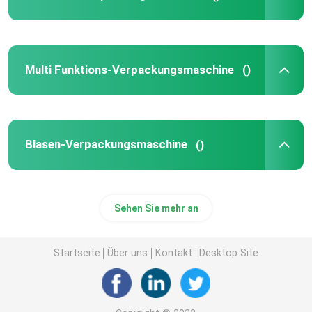
Kuchen-Verpackungsmaschine
Multi Funktions-Verpackungsmaschine
()
Beutel-Verpackungsmaschine
Nass Gewebe-Verpackungsmaschine
Blasen-Verpackungsmaschine
()
Imbiss-Verpackmaschine
Sehen Sie mehr an
Des medizinischen Geräts Verpackmaschine
Startseite
Über uns
Kontakt
Desktop Site
thermoforming vakuumverpackende Maschine