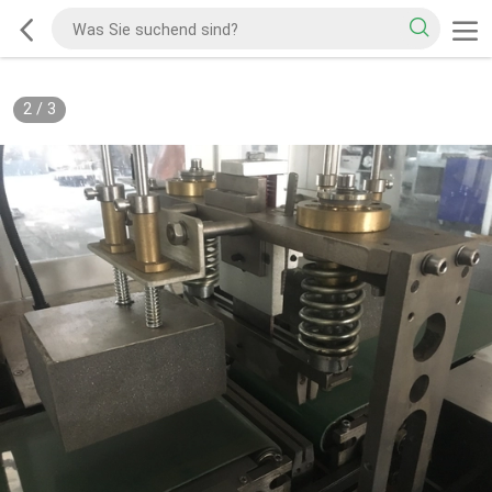
2
/
3