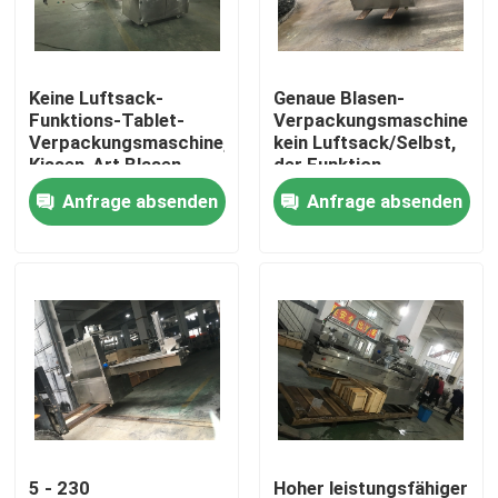
Fabrik-Ausflug
Keine Luftsack-
Genaue Blasen-
Funktions-Tablet-
Verpackungsmaschine
Qualitätskontrolle
Verpackungsmaschine,
kein Luftsack/Selbst,
Kissen-Art Blasen-
der Funktion
Packmaschine
überprüft
Anfrage absenden
Anfrage absenden
Treten Sie mit uns in Verbindung
Fordern Sie ein Zitat
Horizontale Verpackungsmaschine
automatische Nahrungsmittelverpackungsmaschine
Hardware-Verpackungsmaschine
5 - 230
Hoher leistungsfähiger