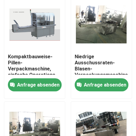
Kompaktbauweise-
Niedrige
Pillen-
Ausschussraten-
Verpackmaschine,
Blasen-
einfache Operations-
Verpackungsmaschine-
Blisterpackungs-
Lebenszeit geben
Anfrage absenden
Anfrage absenden
Dichtungs-Maschine
Wartung frei
Haus
Produkte
Über uns