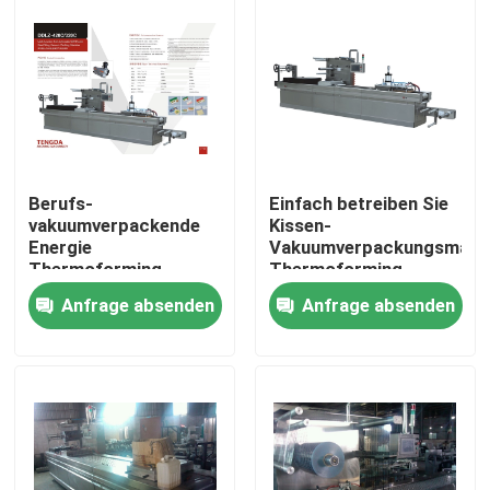
Berufs-
Einfach betreiben Sie
vakuumverpackende
Kissen-
Energie
Vakuumverpackungsmasc
Thermoforming
Thermoforming
Maschinen-220V
vakuumverpackende
Anfrage absenden
Anfrage absenden
50/60HZ
Maschinen-SS
Haus
Produkte
Über uns