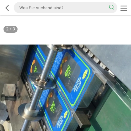
2
/
3