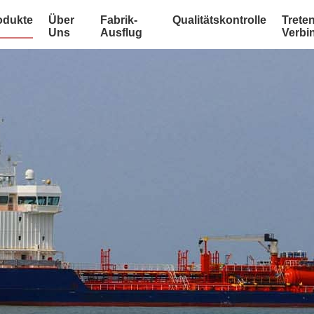
odukte
Über
Fabrik-
Qualitätskontrolle
Treten
Uns
Ausflug
Verbi