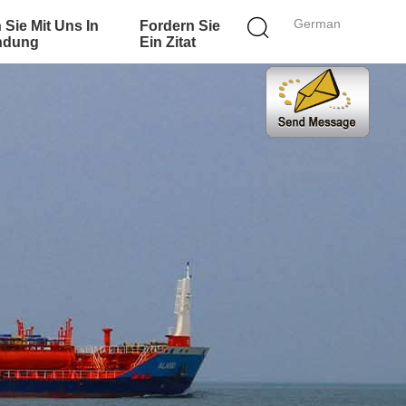
German
 Sie Mit Uns In
Fordern Sie
ndung
Ein Zitat