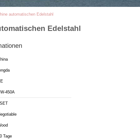
chine automatischen Edelstahl
utomatischen Edelstahl
mationen
hina
engda
CE
W-450A
1SET
egotiable
Wood
0 Tage