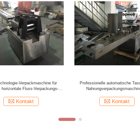
nuss-automatische Taschen-
Kissen-Art automatische
erpackungsmaschine, SS-
Nahrungsmittelverpackungsmasch
ngsmaschine für Nahrungsmittel
Leistung versiegelnd
Kontakt
Kontakt