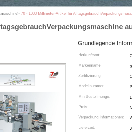
gsmaschine
>
70 - 1000 Millimeter-Artikel für AlltagsgebrauchVerpackungsmas
r AlltagsgebrauchVerpackungsmaschine a
Grundlegende Infor
Herkunftsort:
C
Markenname:
t
Zertifizierung:
Modellnummer:
P
Min Bestellmenge:
Preis:
N
Verpackung Informationen:
Lieferzeit:
3