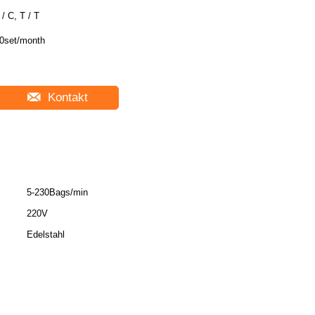
 / C, T / T
0set/month
Kontakt
5-230Bags/min
220V
:
Edelstahl