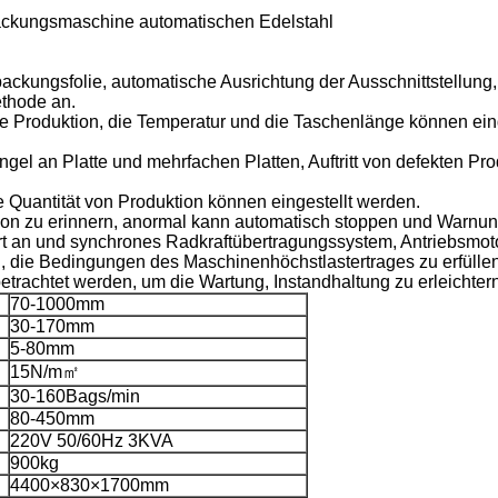
rpackungsmaschine automatischen Edelstahl
ackungsfolie, automatische Ausrichtung der Ausschnittstellung
thode an.
ie Produktion, die Temperatur und die Taschenlänge können ein
el an Platte und mehrfachen Platten, Auftritt von defekten P
die Quantität von Produktion können eingestellt werden.
ion zu erinnern, anormal kann automatisch stoppen und Warnun
an und synchrones Radkraftübertragungssystem, Antriebsmotor,
n, die Bedingungen des Maschinenhöchstlastertrages zu erfüllen
trachtet werden, um die Wartung, Instandhaltung zu erleichtern
70-1000mm
30-170mm
5-80mm
15N/m㎡
30-160Bags/min
80-450mm
220V 50/60Hz 3KVA
900kg
4400×830×1700mm