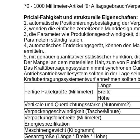
70 - 1000 Millimeter-Artikel für AlltagsgebrauchVe
Pricial-Fähigkeit und strukturelle Eigenschaften:
1. automatische Positionierungsbestätigung der Verp
2, wenden die einfache zerreißende Munddesign-me
3, die Parameter wie Produktionsgeschwindigkeit, d
Parametern ständig laufen.
4, automatisches Entdeckungsgerät, können den Mang
ermitteln. ,
5, mit genauer quantitativer statistischer Funktion, 
Der Mangel an dem materiellen Halt, zum von Funkt
Das Kraftübertragungssystem nimmt synchronen Gurt 
Antriebsantriebswellesystem sollten in der Lage sei
Kraftübertragungssystementwurf annehmen sollten be
Länge
Fertige Paketgröße (Millimeter)
Breite
Höhe
Vertikale und Querdichtungsstärke (Nuton/mm2)
Verpackengeschwindigkeit (Tasche/Minute)
Verpackungsfoliebreite (Millimeter)
Energiespezifikation
Maschinengewicht (Kilogramm)
Gesamtgröße (Länge * Breite * Höhe)