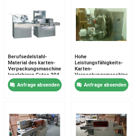
Berufsedelstahl-
Hohe
Material des karten-
Leistungsfähigkeits-
Verpackungsmaschine-
Karten-
langlebigen Gutes 304
Verpackungsmaschine-
Kissen-Art Klemmen-
Anfrage absenden
Anfrage absenden
automatische
Fütterung
Nach Hause
Über uns
Kontakte