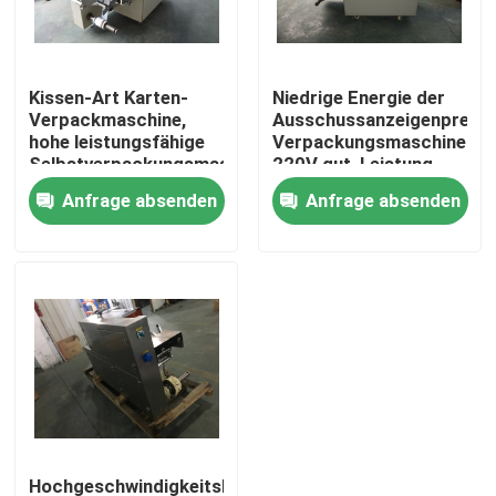
Produkte
Kissen-Art Karten-
Niedrige Energie der
Verpackmaschine,
Ausschussanzeigenpreisli
Horizontale Verpackungsmaschine
hohe leistungsfähige
Verpackungsmaschine-
Selbstverpackungsmaschine
220V gut, Leistung
versiegelnd
Anfrage absenden
Anfrage absenden
automatische Nahrungsmittelverpackungsmaschine
Hardware-Verpackungsmaschine
Multi Funktions-Verpackungsmaschine
Blasen-Verpackungsmaschine
KartenVerpackungsmaschine
Hochgeschwindigkeitskarten-