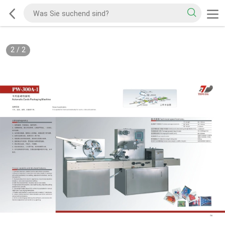
2
/
2